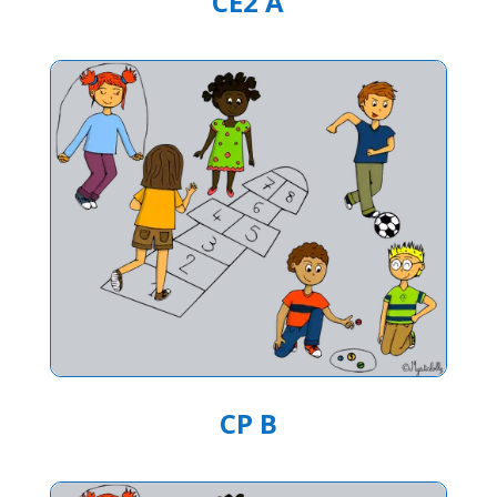
CE2 A
CP B