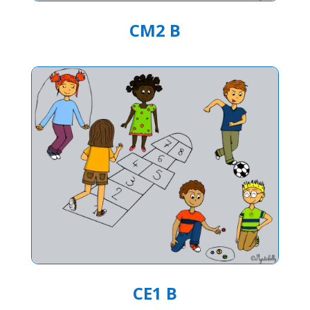
CM2 B
CE1 B