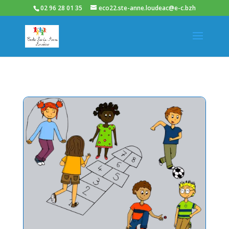
02 96 28 01 35
eco22.ste-anne.loudeac@e-c.bzh