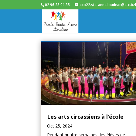
02 96 28 01 35
eco22.ste-anne.loudeac@e-c.bz
Les arts circassiens à l’école
Oct 25, 2024
Pendant quatre semaines, les élèves de