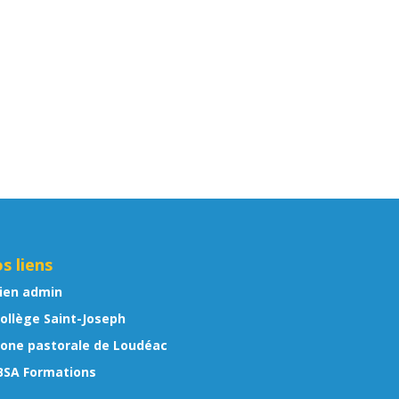
s liens
ien admin
ollège Saint-Joseph
one pastorale de Loudéac
BSA Formations